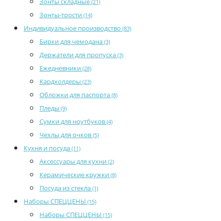
Зонты складные
(21)
Зонты-трости
(14)
Индивидуальное производство
(83)
Бирки для чемодана
(3)
Держатели для пропуска
(3)
Ежедневники
(28)
Кардхолдеры
(23)
Обложки для паспорта
(8)
Пледы
(9)
Сумки для ноутбуков
(4)
Чехлы для очков
(5)
Кухня и посуда
(11)
Аксессуары для кухни
(2)
Керамические кружки
(8)
Посуда из стекла
(1)
Наборы СПЕЦЦЕНЫ
(15)
Наборы СПЕЦЦЕНЫ
(15)