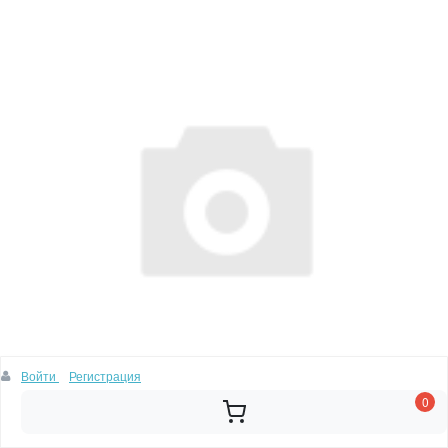
Войти
Регистрация
0