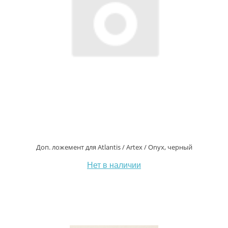
Доп. ложемент для Atlantis / Artex / Onyx, черный
Нет в наличии