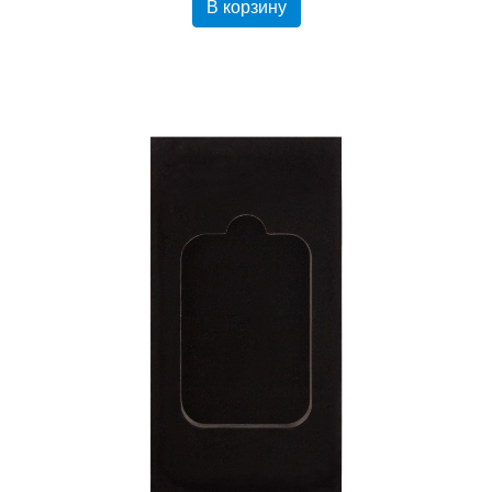
В корзину