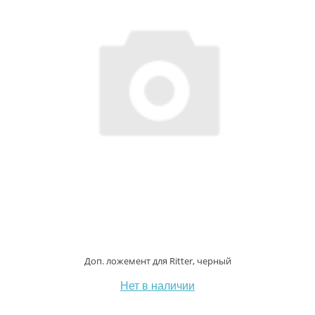
Доп. ложемент для Ritter, черный
Нет в наличии