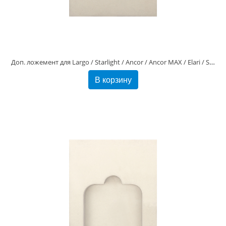
Доп. ложемент для Largo / Starlight / Ancor / Ancor MAX / Elari / Skyline / Ultima / Fondo / Velutto, светлый
В корзину