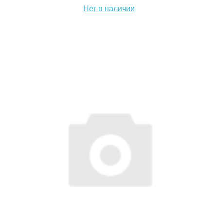
Нет в наличии