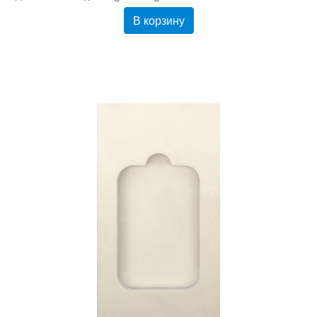
В корзину