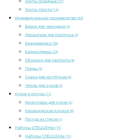
Зонты складные
(21)
Зонты-трости
(14)
Индивидуальное производство
(83)
Бирки для чемодана
(3)
Держатели для пропуска
(3)
Ежедневники
(28)
Кардхолдеры
(23)
Обложки для паспорта
(8)
Пледы
(9)
Сумки для ноутбуков
(4)
Чехлы для очков
(5)
Кухня и посуда
(11)
Аксессуары для кухни
(2)
Керамические кружки
(8)
Посуда из стекла
(1)
Наборы СПЕЦЦЕНЫ
(15)
Наборы СПЕЦЦЕНЫ
(15)