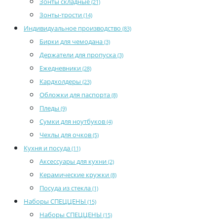
Зонты складные
(21)
Зонты-трости
(14)
Индивидуальное производство
(83)
Бирки для чемодана
(3)
Держатели для пропуска
(3)
Ежедневники
(28)
Кардхолдеры
(23)
Обложки для паспорта
(8)
Пледы
(9)
Сумки для ноутбуков
(4)
Чехлы для очков
(5)
Кухня и посуда
(11)
Аксессуары для кухни
(2)
Керамические кружки
(8)
Посуда из стекла
(1)
Наборы СПЕЦЦЕНЫ
(15)
Наборы СПЕЦЦЕНЫ
(15)