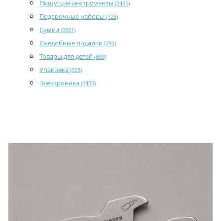
Пишущие инструменты
(2465)
Подарочные наборы
(723)
Сумки
(2681)
Съедобные подарки
(292)
Товары для детей
(889)
Упаковка
(328)
Электроника
(2433)