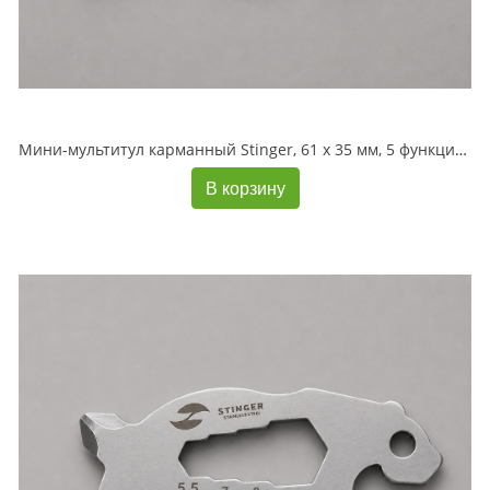
Мини-мультитул карманный Stinger, 61 x 35 мм, 5 функций, кабан, нержавеющая сталь, серебристый, в блистере
В корзину