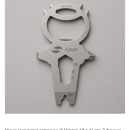
Мини-мультитул карманный Stinger, 68 x 41 мм, 7 функций, космонавт, нержавеющая сталь, серебристый, в блистере