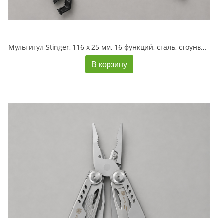
Мультитул Stinger, 116 х 25 мм, 16 функций, сталь, стоунвош, в картонной коробке, в комплекте нейлоновый чехол
В корзину