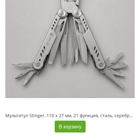
Мультитул Stinger, 110 х 27 мм, 21 функция, сталь, серебристый, в картонной коробке, в комплекте нейлоновый чехол
В корзину