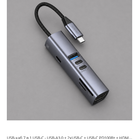
USB-хаб 7 в 1 USB-C - USB-A3.0 + 2хUSB-C + USB-C PD100Вт + HDMI + SD + microSD, серый, Deppa