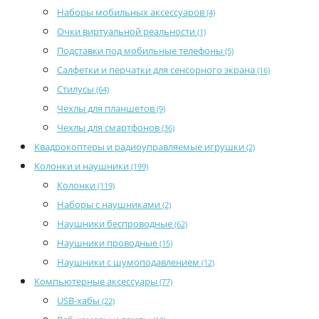
Наборы мобильных аксессуаров
(4)
Очки виртуальной реальности
(1)
Подставки под мобильные телефоны
(5)
Салфетки и перчатки для сенсорного экрана
(16)
Стилусы
(64)
Чехлы для планшетов
(9)
Чехлы для смартфонов
(36)
Квадрокоптеры и радиоуправляемые игрушки
(2)
Колонки и наушники
(199)
Колонки
(119)
Наборы с наушниками
(2)
Наушники беспроводные
(62)
Наушники проводные
(15)
Наушники с шумоподавлением
(12)
Компьютерные аксессуары
(77)
USB-хабы
(22)