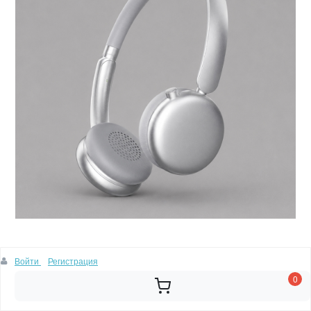
Беспроводные накладные наушники Stereo Light, BT 5.4, 300 мАч, cеребристый, Deppa
Войти
Регистрация
0
В корзину