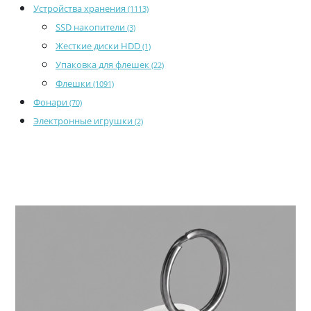
Устройства хранения
(1113)
SSD накопители
(3)
Жесткие диски HDD
(1)
Упаковка для флешек
(22)
Флешки
(1091)
Фонари
(70)
Электронные игрушки
(2)