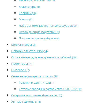
Веб-камеры и лампы
(12)
Клавиатуры
(1)
Коврики
(30)
Мыши
(6)
Наборы компьютерных аксессуаров
(2)
Охлаждающие подставки
(3)
Подставки для ноутбуков
(4)
Медиаплееры
(2)
Наборы электроники
(14)
Органайзеры для электроники и кабелей
(40)
Проекторы
(7)
Пылесосы
(2)
Сетевые адаптеры и розетки
(16)
Розетки и удлинители
(7)
Сетевые зарядные устройства USB (СЗУ)
(11)
Смарт-часы и фитнес-браслеты
(24)
Умные гаджеты
(111)