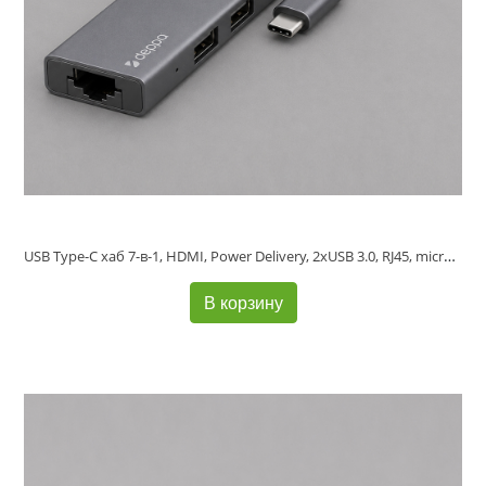
USB Type-C хаб 7-в-1, HDMI, Power Delivery, 2xUSB 3.0, RJ45, microSD/SD, графит, Deppa
В корзину