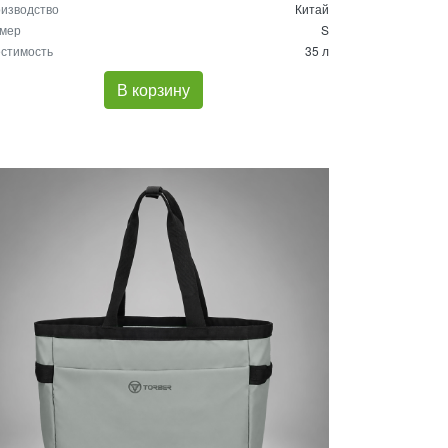
изводство
Китай
мер
S
стимость
35 л
В корзину