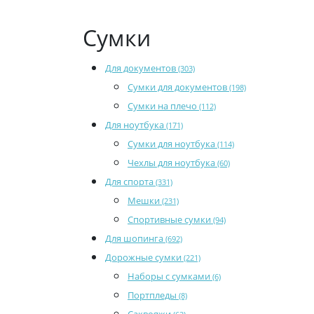
Сумки
Для документов
(303)
Сумки для документов
(198)
Сумки на плечо
(112)
Для ноутбука
(171)
Сумки для ноутбука
(114)
Чехлы для ноутбука
(60)
Для спорта
(331)
Мешки
(231)
Спортивные сумки
(94)
Для шопинга
(692)
Дорожные сумки
(221)
Наборы с сумками
(6)
Портпледы
(8)