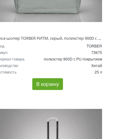
Сумка-шопер TORBER РИТМ, серый, полиэстер 900D с PU покрытием, 41 х 18 х 35 см, 25 л
нд
TORBER
икул
73675
ериал товара
полиэстер 900D с PU покрытием
изводство
Китай
стимость
25 л
В корзину