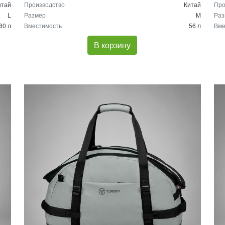
итай
Производство
Китай
Про
L
Размер
M
Раз
80 л
Вместимость
56 л
Вме
В корзину