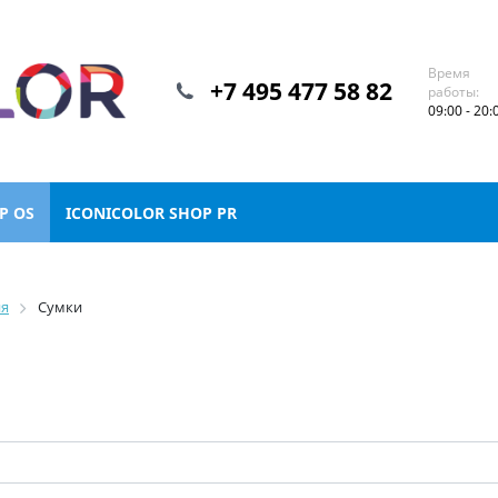
Время
+7 495 477 58 82
работы:
09:00 - 20:
P OS
ICONICOLOR SHOP PR
ия
Сумки