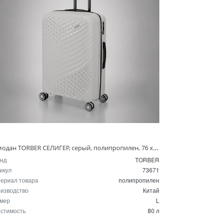
Чемодан TORBER СЕЛИГЕР, серый, полипропилен, 76 х 52 х 29 см, 80 л
нд
TORBER
икул
73671
ериал товара
полипропилен
изводство
Китай
мер
L
стимость
80 л