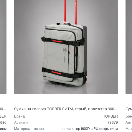
Сумка на колесах TORBER РИТМ, серый, полиэстер 900D с PU покрытием, 74 х 42 х 31 см, 80 л
Сумка на колесах TORBER РИТМ, серый, полиэстер 900D с PU покрытием, 62 х 39,5 х 28,5 см, 56 л
BER
Бренд
TORBER
Бре
3680
Артикул
73679
Арт
тием
Материал товара
полиэстер 900D с PU покрытием
Мат