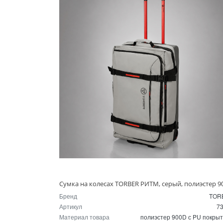
Бренд
TOR
Артикул
7
Материал товара
полиэстер 900D с PU покры