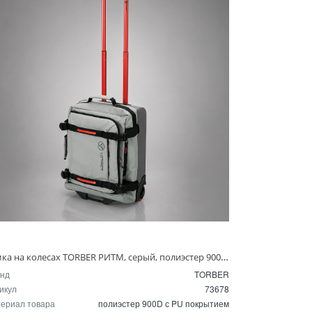
Сумка на колесах TORBER РИТМ, серый, полиэстер 900D с PU покрытием, 49 x 35,5 x 26 см, 35 л
нд
TORBER
икул
73678
ериал товара
полиэстер 900D с PU покрытием