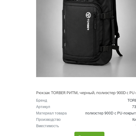
Бренд
TOR
Артикул
7
Материал товара
полиэстер 900D с PU-покры
Производство
К
Вместимость