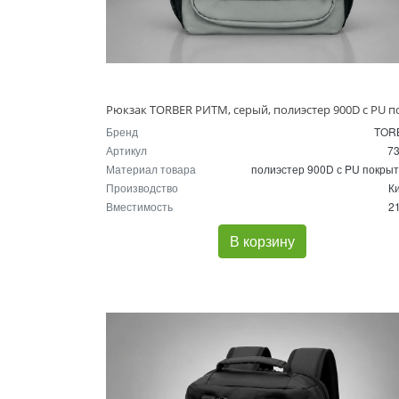
Бренд
TOR
Артикул
7
Материал товара
полиэстер 900D с PU покры
Производство
К
Вместимость
21
В корзину