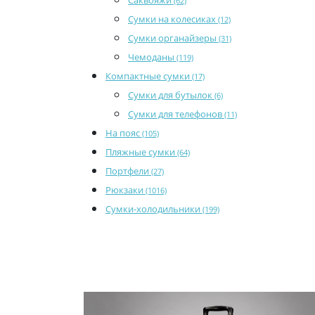
Саквояжи
(62)
Сумки на колесиках
(12)
Сумки органайзеры
(31)
Чемоданы
(119)
Компактные сумки
(17)
Сумки для бутылок
(6)
Сумки для телефонов
(11)
На пояс
(105)
Пляжные сумки
(64)
Портфели
(27)
Рюкзаки
(1016)
Сумки-холодильники
(199)