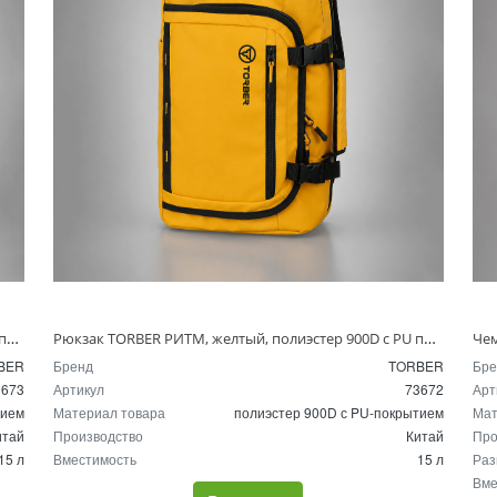
Рюкзак TORBER РИТМ, черный, полиэстер 900D с PU покрытием, 27 х 16 х 36 см, 15 л
Рюкзак TORBER РИТМ, желтый, полиэстер 900D с PU покрытием, 27 х 16 х 36 см, 15 л
BER
Бренд
TORBER
Бре
3673
Артикул
73672
Арт
тием
Материал товара
полиэстер 900D с PU-покрытием
Мат
итай
Производство
Китай
Про
15 л
Вместимость
15 л
Раз
Вме