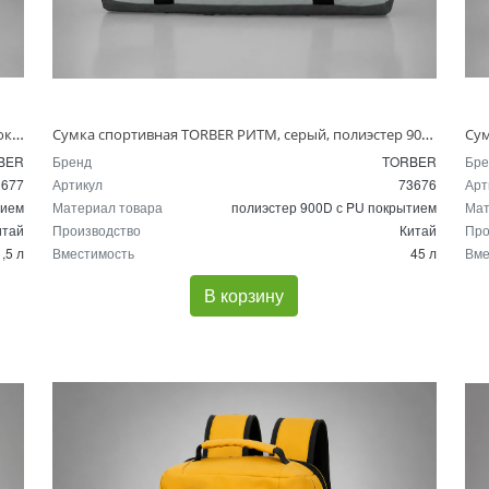
Рюкзак TORBER РИТМ, серый, полиэстер 900D с PU покрытием, 30 х 20 х 41 см, 21,5 л
Сумка спортивная TORBER РИТМ, серый, полиэстер 900D с PU покрытием, 55 х 33 х 25 см, 45 л
BER
Бренд
TORBER
Бре
3677
Артикул
73676
Арт
тием
Материал товара
полиэстер 900D с PU покрытием
Мат
итай
Производство
Китай
Про
,5 л
Вместимость
45 л
Вме
В корзину