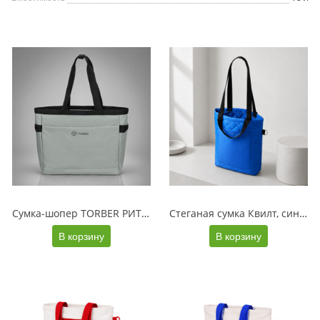
Сумка-шопер TORBER РИТМ, серый, полиэстер 900D с PU покрытием, 41 х 18 х 35 см, 25 л
Стеганая сумка Квилт, синий
В корзину
В корзину