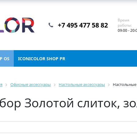
Время
+7 495 477 58 82
работы:
09:00 - 20:
P OS
ICONICOLOR SHOP PR
ия
Офисные аксессуары
Настольные аксессуары
Настольные
ор Золотой слиток, зо