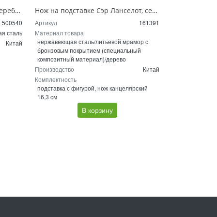
Нож Рапира короля Георга V, серебристый
Нож на подставке Сэр Ланселот, серебристый/золотистый/красное дерево
500540
Артикул
161391
я сталь
Материал товара
нержавеющая сталь/литьевой мрамор с
Китай
бронзовым покрытием (специальный
композитный материал)/дерево
Производство
Китай
Комплектность
подставка с фигурой, нож канцелярский
16,3 см
В корзину