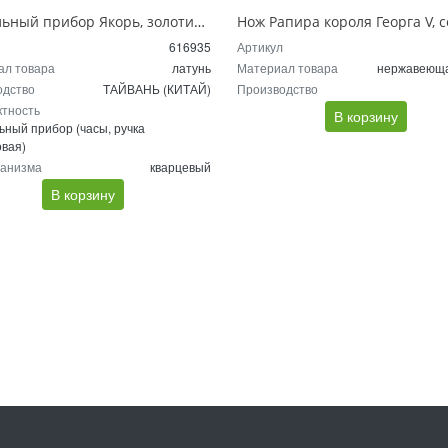
Настольный прибор Якорь, золотистый
616935
Артикул
ал товара
латунь
Материал товара
нержавеюща
одство
ТАЙВАНЬ (КИТАЙ)
Производство
ктность
В корзину
ьный прибор (часы, ручка
вая)
ханизма
кварцевый
В корзину