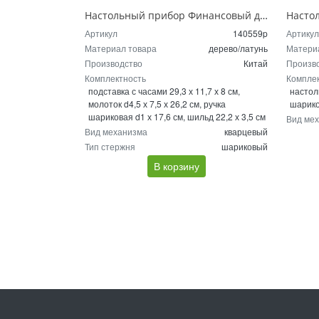
Настольный прибор Финансовый директор, коричневый/золотистый (Р)
Артикул
140559p
Артикул
Материал товара
дерево/латунь
Матери
Производство
Китай
Произв
Комплектность
Компле
подставка с часами 29,3 х 11,7 х 8 см,
настол
молоток d4,5 х 7,5 х 26,2 см, ручка
шарико
шариковая d1 х 17,6 см, шильд 22,2 х 3,5 см
Вид ме
Вид механизма
кварцевый
Тип стержня
шариковый
В корзину