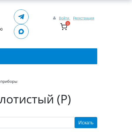
Войти
Регистрация
0
00
 приборы
лотистый (Р)