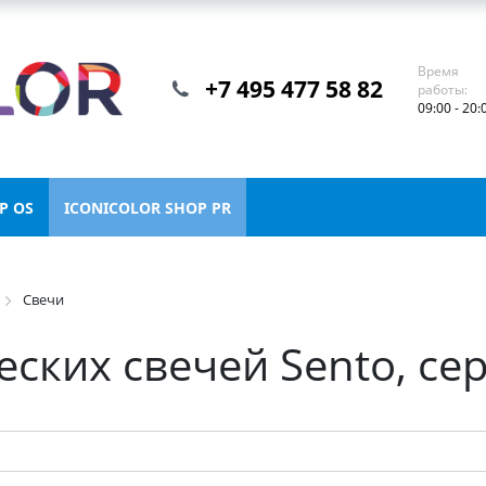
Время
+7 495 477 58 82
работы:
09:00 - 20:
P OS
ICONICOLOR SHOP PR
Свечи
ских свечей Sento, се