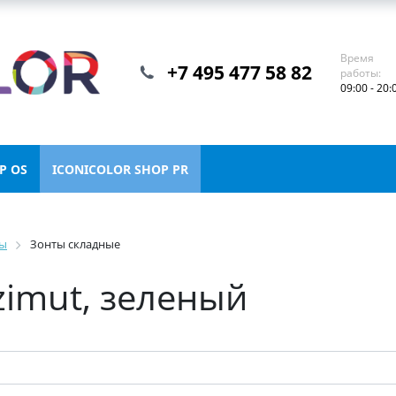
Время
+7 495 477 58 82
работы:
09:00 - 20:
P OS
ICONICOLOR SHOP PR
ы
Зонты складные
zimut, зеленый