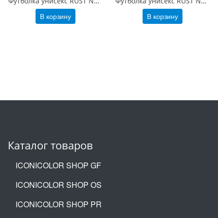
Футболка унисекс RUST NEO, 250гр., белый (белоснежный), размер XS/S
Футболка унисекс RUST NEO, 250гр., белый (теплый тон), размер 3XL/4XL
В корзину
В корзину
Каталог товаров
ICONICOLOR SHOP GF
ICONICOLOR SHOP OS
ICONICOLOR SHOP PR