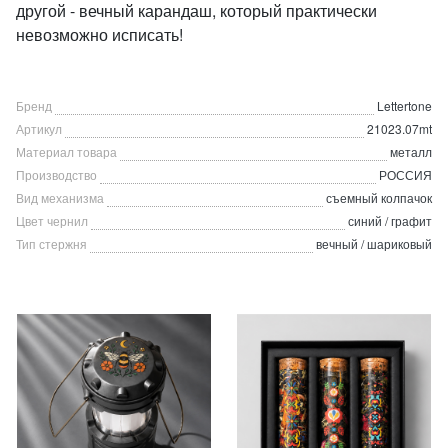
другой - вечный карандаш, который практически
невозможно исписать!
Бренд
Lettertone
Артикул
21023.07mt
Материал товара
металл
Производство
РОССИЯ
Вид механизма
съемный колпачок
Цвет чернил
синий / графит
Тип стержня
вечный / шариковый