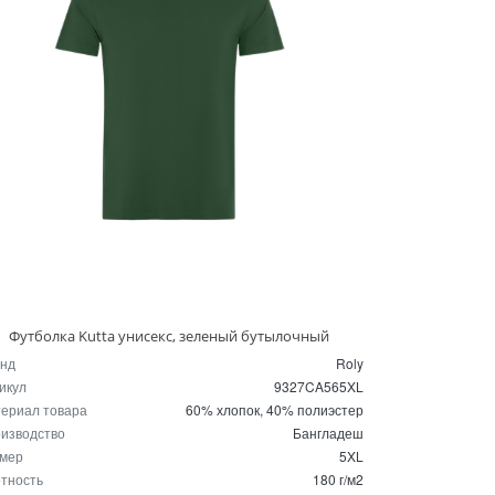
Футболка Kutta унисекс, зеленый бутылочный
нд
Roly
икул
9327CA565XL
ериал товара
60% хлопок, 40% полиэстер
изводство
Бангладеш
мер
5XL
тность
180 г/м2