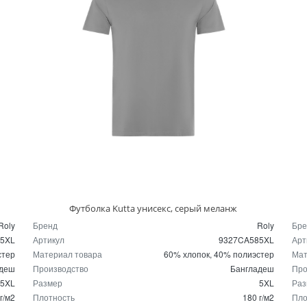
Футболка Kutta унисекс, серый меланж
Roly
Бренд
Roly
Бре
05XL
Артикул
9327CA585XL
Арт
стер
Материал товара
60% хлопок, 40% полиэстер
Мат
адеш
Производство
Бангладеш
Про
5XL
Размер
5XL
Раз
г/м2
Плотность
180 г/м2
Пло