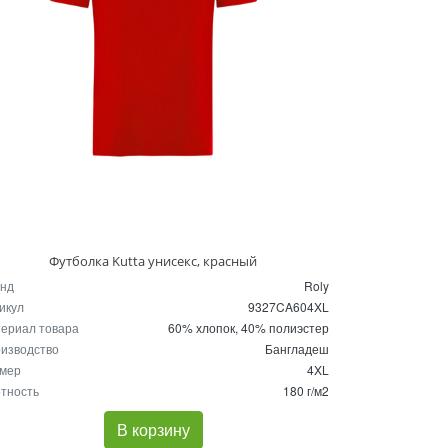
Футболка Kutta унисекс, красный
нд
Roly
икул
9327CA604XL
ериал товара
60% хлопок, 40% полиэстер
изводство
Бангладеш
мер
4XL
тность
180 г/м2
В корзину