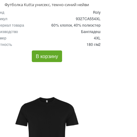
Футболка Kutta унисекс, темно-синий нейви
нд
Roly
икул
9327CA554XL
ериал товара
60% хлопок, 40% полиэстер
изводство
Бангладеш
мер
4XL
тность
180 г/м2
В корзину