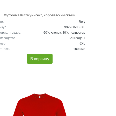
Футболка Kutta унисекс, королевский синий
нд
Roly
икул
9327CA055XL
ериал товара
60% хлопок, 40% полиэстер
изводство
Бангладеш
мер
5XL
тность
180 г/м2
В корзину