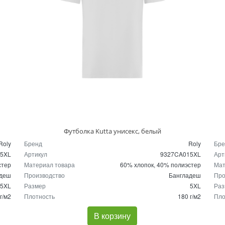
Футболка Kutta унисекс, белый
Roly
Бренд
Roly
Бре
25XL
Артикул
9327CA015XL
Арт
стер
Материал товара
60% хлопок, 40% полиэстер
Мат
адеш
Производство
Бангладеш
Про
5XL
Размер
5XL
Раз
г/м2
Плотность
180 г/м2
Пло
В корзину