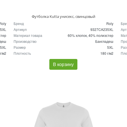
Футболка Kutta унисекс, свинцовый
Roly
Бренд
Roly
Бре
55XL
Артикул
9327CA235XL
Арт
стер
Материал товара
60% хлопок, 40% полиэстер
Мат
адеш
Производство
Бангладеш
Про
5XL
Размер
5XL
Раз
г/м2
Плотность
180 г/м2
Пло
В корзину