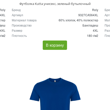
Футболка Kutta унисекс, зеленый бутылочный
Roly
Бренд
Roly
Бре
84XL
Артикул
9327CA564XL
Арт
стер
Материал товара
60% хлопок, 40% полиэстер
Мат
адеш
Производство
Бангладеш
Про
4XL
Размер
4XL
Раз
г/м2
Плотность
180 г/м2
Пло
В корзину