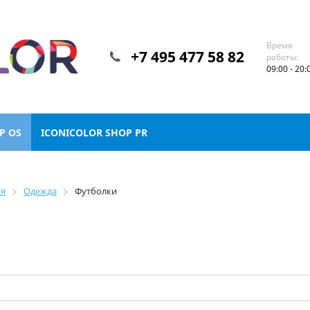
Время
+7 495 477 58 82
работы:
09:00 - 20:
P OS
ICONICOLOR SHOP PR
ия
Одежда
Футболки