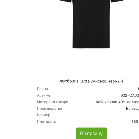
Футболка Kutta унисекс, черный
Бренд
Артикул
9327CA0
Материал товара
60% хлопок, 40% полиэ
Производство
Бангл
Размер
Плотность
180 
В корзину