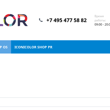
Время
+7 495 477 58 82
работы:
09:00 - 20:
P OS
ICONICOLOR SHOP PR
S