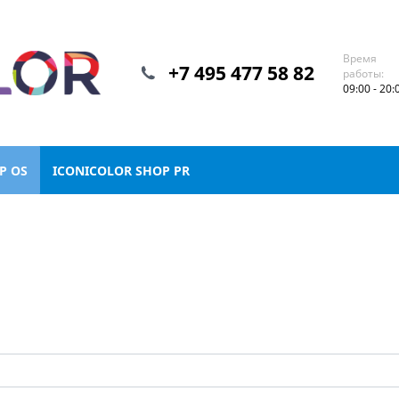
Время
+7 495 477 58 82
работы:
09:00 - 20:
P OS
ICONICOLOR SHOP PR
S