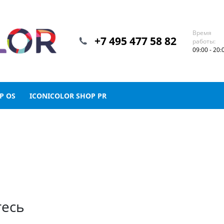
Время
+7 495 477 58 82
работы:
09:00 - 20:
P OS
ICONICOLOR SHOP PR
тесь