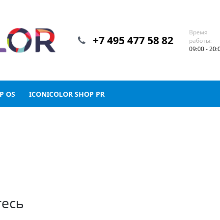
Время
+7 495 477 58 82
работы:
09:00 - 20:
P OS
ICONICOLOR SHOP PR
тесь