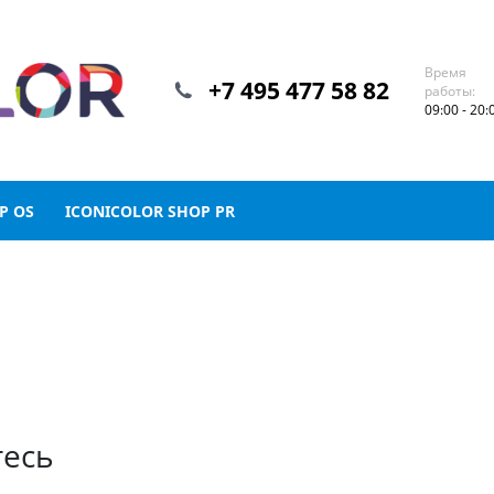
Время
+7 495 477 58 82
работы:
09:00 - 20:
P OS
ICONICOLOR SHOP PR
тесь