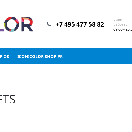
Время
+7 495 477 58 82
работы:
09:00 - 20:
P OS
ICONICOLOR SHOP PR
FTS