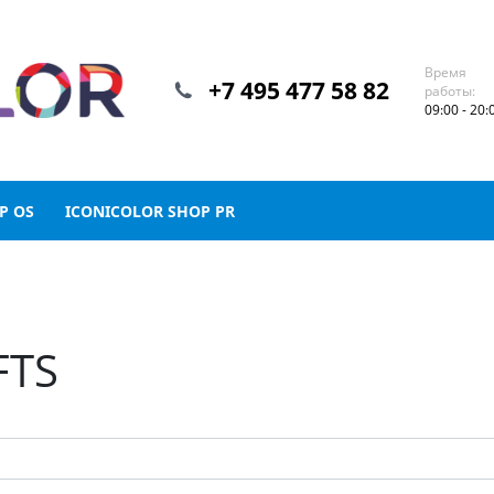
Время
+7 495 477 58 82
работы:
09:00 - 20:
P OS
ICONICOLOR SHOP PR
FTS