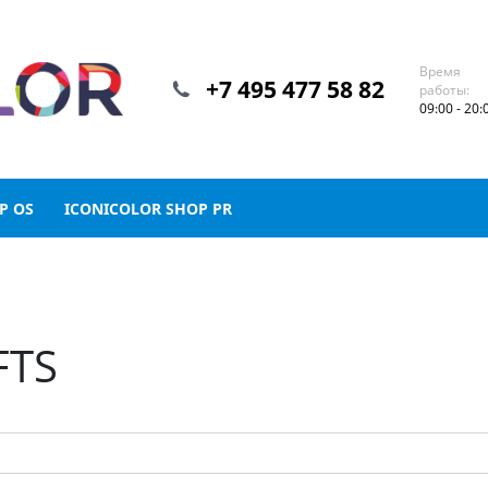
Время
+7 495 477 58 82
работы:
09:00 - 20:
P OS
ICONICOLOR SHOP PR
FTS