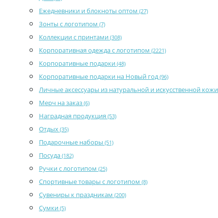
Ежедневники и блокноты оптом
(27)
Зонты с логотипом
(7)
Коллекции с принтами
(308)
Корпоративная одежда с логотипом
(2221)
Корпоративные подарки
(48)
Корпоративные подарки на Новый год
(96)
Личные аксессуары из натуральной и искусственной кож
Мерч на заказ
(6)
Наградная продукция
(53)
Отдых
(35)
Подарочные наборы
(51)
Посуда
(182)
Ручки с логотипом
(25)
Спортивные товары с логотипом
(8)
Сувениры к праздникам
(200)
Сумки
(5)