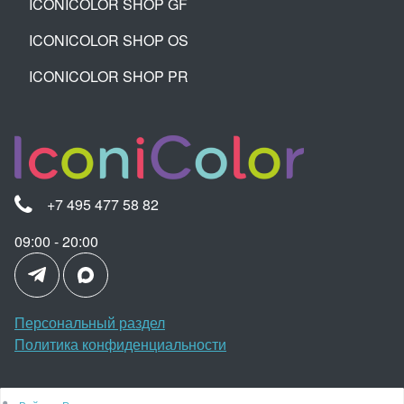
ICONICOLOR SHOP GF
C
61
61
Допускаются отклонения в 5% от указанных параметров
ICONICOLOR SHOP OS
по размеру и цвету
ICONICOLOR SHOP PR
+7 495 477 58 82
09:00 - 20:00
Персональный раздел
Политика конфиденциальности